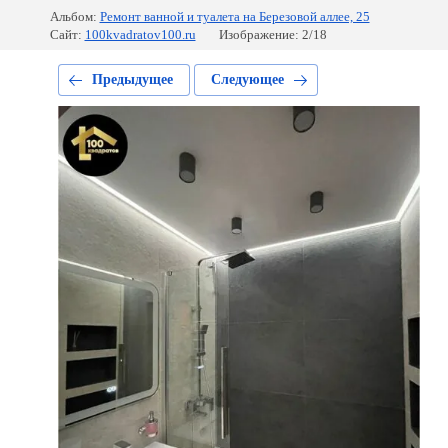
Альбом:
Ремонт ванной и туалета на Березовой аллее, 25
Сайт:
100kvadratov100.ru
Изображение: 2/18
Предыдущее
Следующее