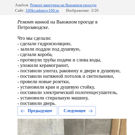
Альбом:
Ремонт квартиры на Вьюжном проезде
Сайт:
100kvadratov100.ru
Изображение: 3/20
Ремонт
ванной
на Вьюжном проезде в
Петрозаводске.
Что мы сделали:
- сделали гидроизоляцию,
- залили поддон под душевую,
- сделали короба,
- протянули трубы подачи и слива воды,
- уложили керамогранит,
- поставили унитаз, раковину и двери в душевую,
- поставили натяжной потолок и светильники,
- провели новые розетки,
- установили кран и душевую стойку,
- поставили электрический полотенцесушитель,
- установили стиральную машину,
- поставили дверь.
Предыдущее
Следующее