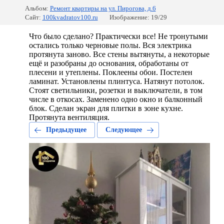
Альбом:
Ремонт квартиры на ул. Пирогова, д.6
Сайт:
100kvadratov100.ru
Изображение: 19/29
Что было сделано? Практически все! Не тронутыми
остались только черновые полы. Вся электрика
протянута заново. Все стены вытянуты, а некоторые
ещё и разобраны до основания, обработаны от
плесени и утеплены. Поклеены обои. Постелен
ламинат. Установлены плинтуса. Натянут потолок.
Стоят светильники, розетки и выключатели, в том
числе в откосах. Заменено одно окно и балконный
блок. Сделан экран для плитки в зоне кухне.
Протянута вентиляция.
Предыдущее
Следующее